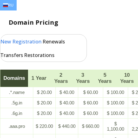
RU
EN
AR
FR
DE
ID
JA
Domain Pricing
New Registration
Renewals
Transfers
Restorations
2
3
5
10
Domains
1 Year
Years
Years
Years
Years
.*.name
$ 20.00
$ 40.00
$ 60.00
$ 100.00
$ 
.5g.in
$ 20.00
$ 40.00
$ 60.00
$ 100.00
$ 
.6g.in
$ 20.00
$ 40.00
$ 60.00
$ 100.00
$ 
$
.aaa.pro
$ 220.00
$ 440.00
$ 660.00
1,100.00
2,